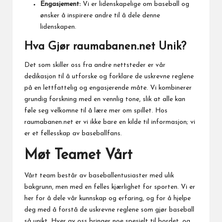
Engasjement:
Vi er lidenskapelige om baseball og
ønsker å inspirere andre til å dele denne
lidenskapen.
Hva Gjør raumabanen.net Unik?
Det som skiller oss fra andre nettsteder er vår
dedikasjon til å utforske og forklare de uskrevne reglene
på en lettfattelig og engasjerende måte. Vi kombinerer
grundig forskning med en vennlig tone, slik at alle kan
føle seg velkomne til å lære mer om spillet. Hos
raumabanen.net er vi ikke bare en kilde til informasjon; vi
er et fellesskap av baseballfans.
Møt Teamet Vårt
Vårt team består av baseballentusiaster med ulik
bakgrunn, men med en felles kjærlighet for sporten. Vi er
her for å dele vår kunnskap og erfaring, og for å hjelpe
deg med å forstå de uskrevne reglene som gjør baseball
så unikt. Hver av oss bringer noe spesielt til bordet, og