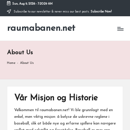
Sun, Aug 9, 2026
-
7:20:30 AM
Subscribe to our newsletter & never miss our best posts.
Subscribe Now!
Skip
to
raumabanen.net
content
About Us
Home
-
About Us
Vår Misjon og Historie
Velkommen til raumabanen.net! Vi ble grunnlagt med en
enkel, men viktig misjon: å belyse de uskrevne reglene i
baseball, slik at både nye og erfarne spillere kan navigere