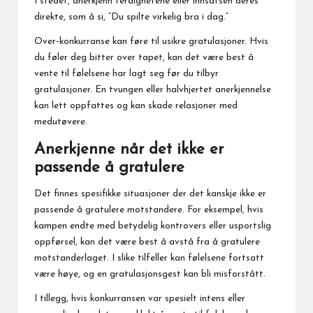
I stedet, anerkjenn ferdighetene eller innsatsen deres
direkte, som å si, “Du spilte virkelig bra i dag.”
Over-konkurranse kan føre til usikre gratulasjoner. Hvis
du føler deg bitter over tapet, kan det være best å
vente til følelsene har lagt seg før du tilbyr
gratulasjoner. En tvungen eller halvhjertet anerkjennelse
kan lett oppfattes og kan skade relasjoner med
medutøvere.
Anerkjenne når det ikke er
passende å gratulere
Det finnes spesifikke situasjoner der det kanskje ikke er
passende å gratulere motstandere. For eksempel, hvis
kampen endte med betydelig kontrovers eller usportslig
oppførsel, kan det være best å avstå fra å gratulere
motstanderlaget. I slike tilfeller kan følelsene fortsatt
være høye, og en gratulasjonsgest kan bli misforstått.
I tillegg, hvis konkurransen var spesielt intens eller