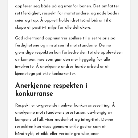
oppfører seg både på og utenfor banen. Det omfatter
rettferdighet, respekt for motstandere, og nåde både i
seier og tap. Å opprettholde idrettsånd bidrar til å
skape et positivt miljø for alle deltakere.
God idrettsånd oppmuntrer spillere til å sette pris på
ferdighetene og innsatsen til motstanderne. Denne
gjensidige respekten kan forbedre den totale opplevelsen
av kampen, noe som gjør den mer hyggelig for alle
involverte. Å anerkjenne andres harde arbeid er et
kjennetegn på ekte konkurrenter.
Anerkjenne respekten i
konkurranse
Respekt er avgjørende i enhver konkurransesetting. Å
anerkjenne motstanderens prestasjon, uavhengig av
kampens utfall, viser modenhet og integritet. Denne
respekten kan vises gjennom enkle gester som et
håndtrykk, et nikk, eller verbale gratulasjoner.