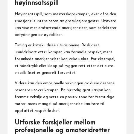
høyinnsatsspill
Høyinnsatsspill, som mesterskapskamper, øker ofte den
emosjonelle intensiteten av gratulasjonsgester. Utøvere
kan vise mer omfattende anerkjennelser, som reflekterer
betydningen av øyeblikket.
Timing er kritisk i disse situasjonene. Rask gest
umiddelbart
etter kampen
kan formidle respekt, mens
forsinkede anerkjennelser kan virke usikre. For eksempel,
et håndtrykk eller klapp på ryggen rett etter det siste
visselblåset er generelt forventet.
Videre kan den emosjonelle virkningen av disse gestene
resonere utover kampen. En hjertelig gratulasjon kan
fremme velvilje og sette en positiv tone for fremtidige
møter, mens mangel på anerkjennelse kan føre til
oppfattet respektløshet.
Utforske forskjeller mellom
profesjonelle og amatøridretter