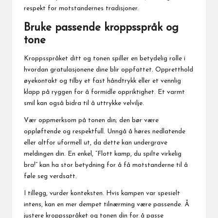
respekt for motstandernes tradisjoner.
Bruke passende kroppsspråk og
tone
Kroppsspråket ditt og tonen spiller en betydelig rolle i
hvordan gratulasjonene dine blir oppfattet. Oppretthold
øyekontakt og tilby et fast håndtrykk eller et vennlig
klapp på ryggen for å formidle oppriktighet. Et varmt
smil kan også bidra til å uttrykke velvilje.
Vær oppmerksom på tonen din; den bør være
oppløftende og respektfull. Unngå å høres nedlatende
eller altfor uformell ut, da dette kan undergrave
meldingen din. En enkel, “Flott kamp, du spilte virkelig
bra!” kan ha stor betydning for å få motstanderne til å
føle seg verdsatt.
I tillegg, vurder konteksten. Hvis kampen var spesielt
intens, kan en mer dempet tilnærming være passende. Å
justere kroppsspråket og tonen din
for å
passe