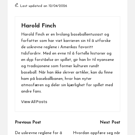
Last updated on 12/04/2026
Harold Finch
Harold Finch er en livslang baseballentusiast og
forfatter som har viet karrieren sin til å utforske
de uskrevne reglene i Amerikas favoritt
tidsfordriv. Med en evne til å fortelle historier og
en dyp forståelse av spillet, gir han liv til nyansene
og tradisjonene som former kulturen rundt
baseball. Når han ikke skriver artikler, kan du finne
ham på baseballbanen, hvor han nyter
atmosfæren og deler sin kjærlighet for spillet med
andre fans.
View All Posts
Post
Previous Post
Next Post
navigation
De uskrevne reglene for å
Hvordan oppføre seg når