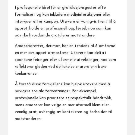
I profesjonelle idretter er gratulasjonsgester ofte
formalisert og kan inkludere medieinteraksjoner eller
intervjuer etter kampen. Utøvere er vanligvis trent til å
opprettholde en profesjonell oppførsel, noe som kan
påvirke hvordan de gratulerer motstandere.
Amatøridretter, derimot, har en tendens til å omfavne
en mer avslappet atmosfære. Utøvere kan delta i
spontane feiringer eller uformelle utvekslinger, noe som
reflekterer gleden ved deltakelse snarere enn bare
konkurranse.
Å forstå disse forskjellene kan hjelpe utøvere med å
navigere sosiale forventninger. For eksempel,
profesjonelle kan prioritere et respektfullt håndtrykk,
mens amatører kan velge en mer uformell klem eller
vennlig prat, avhengig av konteksten og forholdet til
motstanderen.