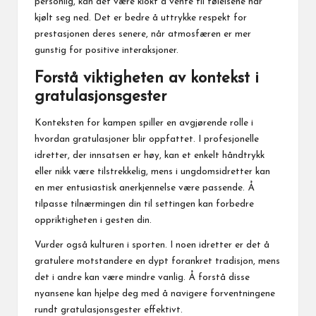
personlig, kan det være klokt å vente til følelsene har
kjølt seg ned. Det er bedre å uttrykke respekt for
prestasjonen deres senere, når atmosfæren er mer
gunstig for positive interaksjoner.
Forstå viktigheten av kontekst i
gratulasjonsgester
Konteksten for kampen spiller en avgjørende rolle i
hvordan gratulasjoner blir oppfattet. I profesjonelle
idretter, der innsatsen er høy, kan et enkelt håndtrykk
eller nikk være tilstrekkelig, mens i ungdomsidretter kan
en mer entusiastisk anerkjennelse være passende. Å
tilpasse tilnærmingen din til settingen kan forbedre
oppriktigheten i gesten din.
Vurder også kulturen i sporten. I noen idretter er det å
gratulere motstandere en dypt forankret tradisjon, mens
det i andre kan være mindre vanlig. Å forstå disse
nyansene kan hjelpe deg med å navigere forventningene
rundt gratulasjonsgester effektivt.