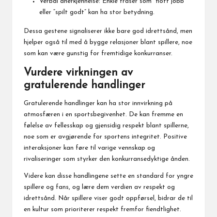
Verbal anerkjennelse: Enkle fraser som “flott jobb”
eller “spilt godt” kan ha stor betydning.
Dessa gestene signaliserer ikke bare god idrettsånd, men
hjelper også til med å bygge relasjoner blant spillere, noe
som kan være gunstig for fremtidige konkurranser.
Vurdere virkningen av
gratulerende handlinger
Gratulerende handlinger kan ha stor innvirkning på
atmosfæren i en sportsbegivenhet. De kan fremme en
følelse av fellesskap og gjensidig respekt blant spillerne,
noe som er avgjørende for sportens integritet. Positive
interaksjoner kan føre til varige vennskap og
rivaliseringer som styrker den konkurransedyktige ånden.
Videre kan disse handlingene sette en standard for yngre
spillere og fans, og lære dem verdien av respekt og
idrettsånd. Når spillere viser godt oppførsel, bidrar de til
en kultur som prioriterer respekt fremfor fiendtlighet.