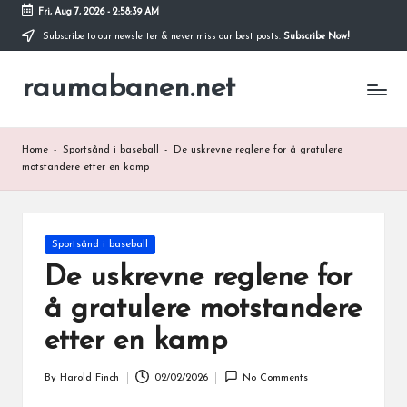
Fri, Aug 7, 2026
-
2:58:40 AM
Subscribe to our newsletter & never miss our best posts.
Subscribe Now!
Skip
to
raumabanen.net
content
Home
-
Sportsånd i baseball
-
De uskrevne reglene for å gratulere
motstandere etter en kamp
Posted
Sportsånd i baseball
in
De uskrevne reglene for
å gratulere motstandere
etter en kamp
By
Harold Finch
02/02/2026
No Comments
Posted
by