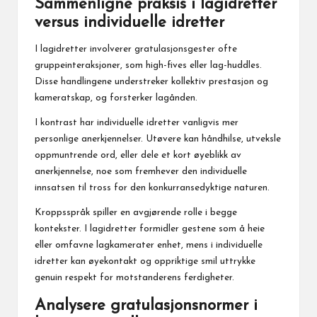
Sammenligne praksis i lagidretter
versus individuelle idretter
I lagidretter involverer gratulasjonsgester ofte
gruppeinteraksjoner, som high-fives eller lag-huddles.
Disse handlingene understreker kollektiv prestasjon og
kameratskap, og forsterker lagånden.
I kontrast har individuelle idretter vanligvis mer
personlige anerkjennelser. Utøvere kan håndhilse, utveksle
oppmuntrende ord, eller dele et kort øyeblikk av
anerkjennelse, noe som fremhever den individuelle
innsatsen til tross for den konkurransedyktige naturen.
Kroppsspråk spiller en avgjørende rolle i begge
kontekster. I lagidretter formidler gestene som å heie
eller omfavne lagkamerater enhet, mens i individuelle
idretter kan øyekontakt og oppriktige smil uttrykke
genuin respekt for motstanderens ferdigheter.
Analysere gratulasjonsnormer i