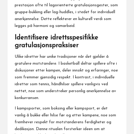
prestasjon ofte til lagorienterte gratulasjonsgester, som
gruppe-bukking eller lag-huddles, i stedet for individuell
anerkjennelse. Dette reflekterer en kulturell verdi som
legges på harmoni og samarbeid.
Identifisere idrettsspesifikke
gratulasjonspraksiser
Ulike idretter har unike tradisjoner når det gjelder å
gratulere motstandere. I basketball deltar spillere ofte i
diskusjoner etter kampen, deler innsikt og erfaringer, noe
som fremmer gjensidig respekt. I kontrast, i individuelle
idretter som tennis, håndhilser spillere vanligvis ved
nettet, noe som understreker personlig anerkjennelse av
konkurransen.
I kampsporter, som boksing eller kampsport, er det
vanlig å bukke eller hilse før og etter kampene, noe som
fremhever respekt for motstanderens ferdigheter og
dedikasjon. Denne ritualen forsterker ideen om at