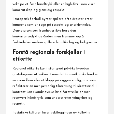
vekt på et fast håndtrykk eller en high-five, som viser
kameratskap og gjensidig respekt.
I europeisk fotball bytter spillere ofte drakter etter
kampene som et tegn på respekt og anerkjennelse.
Denne praksisen fremhever ikke bare den
konkurransedyktige ånden, men fremmer også
forbindelser mellom spillere fra ulike lag og bakgrunner.
Forstå regionale forskjeller i
etikette
Regional etikette kan i stor grad påvirke hvordan
gratulasjoner uttrykkes. I noen latinamerikanske land er
en varm klem eller et klapp på ryggen vanlig, noe som
reflekterer en mer personlig tilnærming til idrettsånd. I
kontrast kan skandinaviske land foretrekke et mer
reservert håndtrykk, som understreker ydmykhet og
respekt.
I asiatiske kulturer fører vektleggingen av kollektiv