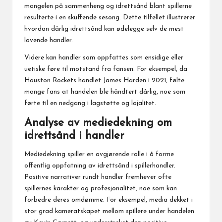
mangelen på sammenheng og idrettsånd blant spillerne
resulterte i en skuffende sesong. Dette tilfellet illustrerer
hvordan dårlig idrettsånd kan ødelegge selv de mest
lovende handler.
Videre kan handler som oppfattes som ensidige eller
uetiske føre til motstand fra fansen. For eksempel, da
Houston Rockets handlet James Harden i 2021, følte
mange fans at handelen ble håndtert dårlig, noe som
førte til en nedgang i lagstøtte og lojalitet.
Analyse av mediedekning om
idrettsånd i handler
Mediedekning spiller en avgjørende rolle i å forme
offentlig oppfatning av idrettsånd i spillerhandler.
Positive narrativer rundt handler fremhever ofte
spillernes karakter og profesjonalitet, noe som kan
forbedre deres omdømme. For eksempel, media dekket i
stor grad kameratskapet mellom spillere under handelen