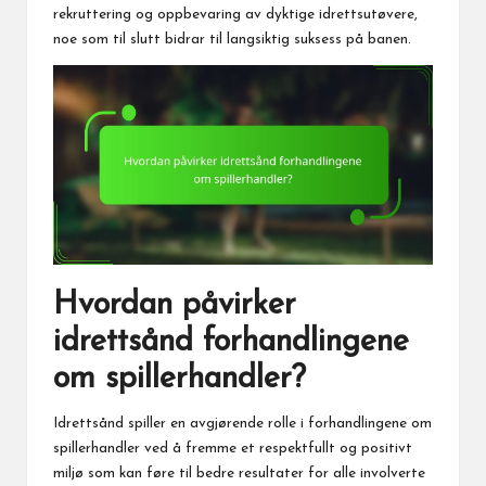
rekruttering og oppbevaring av dyktige idrettsutøvere,
noe som til slutt bidrar til langsiktig suksess på banen.
Hvordan påvirker
idrettsånd forhandlingene
om spillerhandler?
Idrettsånd spiller en avgjørende rolle i forhandlingene om
spillerhandler ved å fremme et respektfullt og positivt
miljø som kan føre til bedre resultater for alle involverte