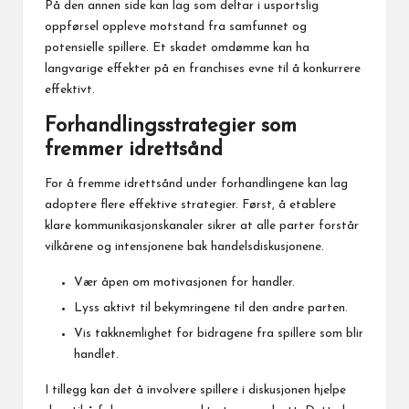
På den annen side kan lag som deltar i usportslig
oppførsel oppleve motstand fra samfunnet og
potensielle spillere. Et skadet omdømme kan ha
langvarige effekter på en franchises evne til å konkurrere
effektivt.
Forhandlingsstrategier som
fremmer idrettsånd
For å fremme idrettsånd under forhandlingene kan lag
adoptere flere effektive strategier. Først, å etablere
klare kommunikasjonskanaler sikrer at alle parter forstår
vilkårene og intensjonene bak handelsdiskusjonene.
Vær åpen om motivasjonen for handler.
Lyss aktivt til bekymringene til den andre parten.
Vis takknemlighet for bidragene fra spillere som blir
handlet.
I tillegg kan det å involvere spillere i diskusjonen hjelpe