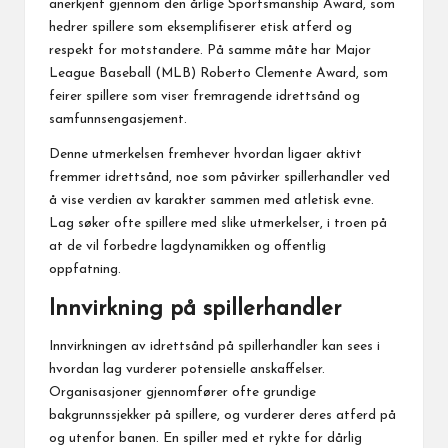
anerkjent gjennom den årlige Sportsmanship Award, som
hedrer spillere som eksemplifiserer etisk atferd og
respekt for motstandere. På samme måte har Major
League Baseball (MLB) Roberto Clemente Award, som
feirer spillere som viser fremragende idrettsånd og
samfunnsengasjement.
Denne utmerkelsen fremhever hvordan ligaer aktivt
fremmer idrettsånd, noe som påvirker spillerhandler ved
å vise verdien av karakter sammen med atletisk evne.
Lag søker ofte spillere med slike utmerkelser, i troen på
at de vil forbedre lagdynamikken og offentlig
oppfatning.
Innvirkning på spillerhandler
Innvirkningen av idrettsånd på spillerhandler kan sees i
hvordan lag vurderer potensielle anskaffelser.
Organisasjoner gjennomfører ofte grundige
bakgrunnssjekker på spillere, og vurderer deres atferd på
og utenfor banen. En spiller med et rykte for dårlig