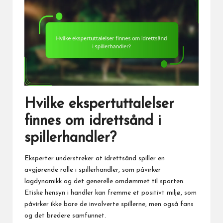
Hvilke ekspertuttalelser
finnes om idrettsånd i
spillerhandler?
Eksperter understreker at idrettsånd spiller en
avgjørende rolle i spillerhandler, som påvirker
lagdynamikk og det generelle omdømmet til sporten.
Etiske hensyn i handler kan fremme et positivt miljø, som
påvirker ikke bare de involverte spillerne, men også fans
og det bredere samfunnet.