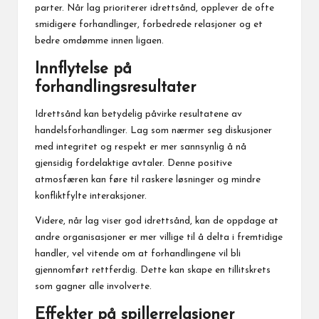
parter. Når lag prioriterer idrettsånd, opplever de ofte
smidigere forhandlinger, forbedrede relasjoner og et
bedre omdømme innen ligaen.
Innflytelse på
forhandlingsresultater
Idrettsånd kan betydelig påvirke resultatene av
handelsforhandlinger. Lag som nærmer seg diskusjoner
med integritet og respekt er mer sannsynlig å nå
gjensidig fordelaktige avtaler. Denne positive
atmosfæren kan føre til raskere løsninger og mindre
konfliktfylte interaksjoner.
Videre, når lag viser god idrettsånd, kan de oppdage at
andre organisasjoner er mer villige til å delta i fremtidige
handler, vel vitende om at forhandlingene vil bli
gjennomført rettferdig. Dette kan skape en tillitskrets
som gagner alle involverte.
Effekter på spillerrelasjoner