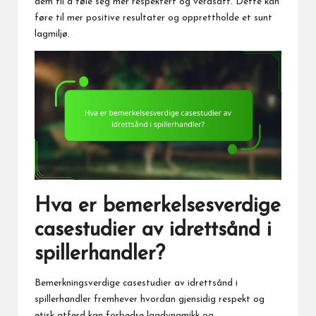
dem til å føle seg mer respektert og verdsatt. Dette kan
føre til mer positive resultater og opprettholde et sunt
lagmiljø.
Hva er bemerkelsesverdige
casestudier av idrettsånd i
spillerhandler?
Bemerkningsverdige casestudier av idrettsånd i
spillerhandler fremhever hvordan gjensidig respekt og
etisk atferd kan forbedre lagdynamikk og