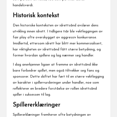
handelsverdi.
Historisk kontekst
Den historiske konteksten av idrettsånd avslører dens
utvikling innen idrett. I tidligere tiår ble vektleggingen av
fair play ofte overskygget av aggressiv konkurranse.
Imidlertid, ettersom idrett har blitt mer kommersialisert,
har viktigheten av idrettsånd fått større betydning, og
former hvordan spillere og lag nærmer seg handler.
I dag anerkjenner ligaer at fremme av idrettsånd ikke
bare forbedrer spillet, men også tiltrekker seg fans og
sponsorer. Dette skiftet har ført til en større vektlegging
av karakter i spillervurderinger under handler, noe som
reflekterer en bredere forståelse av rollen idrettsånd
spiller i suksessen til lag.
Spillererklæringer
Spillererklæringer fremhever ofte betydningen av